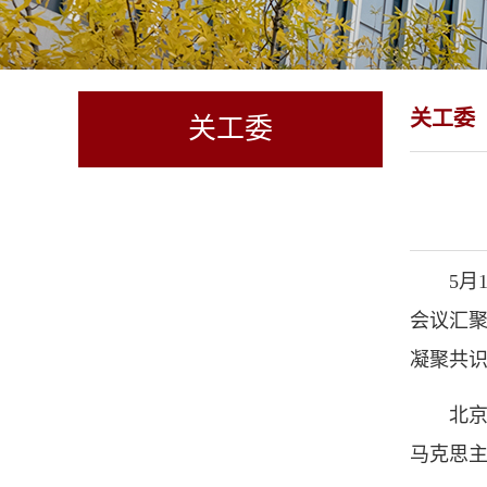
关工委
关工委
5月
会议汇
凝聚共
北
马克思