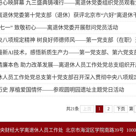
丹心映屏幕 九三盛典铸魂行——离退休党委组织党员观
离退休党委第十党支部（退休）获评北京市“六好”离退休
“七一” 致敬初心——离退休党委开展慰问党员活动
央八项规定精神 树良好师德师风——第一党支部（在职
最新AI技术，感悟新质生产力——第一党支部、第六党支
清廉本色 助力改革发展—离退休人员工作处党总支组织开展
休人员工作处党总支第十党支部召开深入贯彻中央八项规
历史 厚植爱国情怀——参观圆明园遗址主题党日活动
共21条
上页
1
2
下页
第
央财经大学离退休人员工作处 北京市海淀区学院南路39号 1000