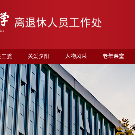
关工委
关爱夕阳
人物风采
老年课堂