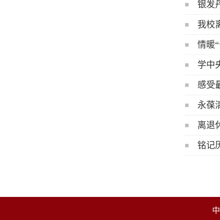
银发
我校
情暖
学中
感受
永葆
离退
铭记
中