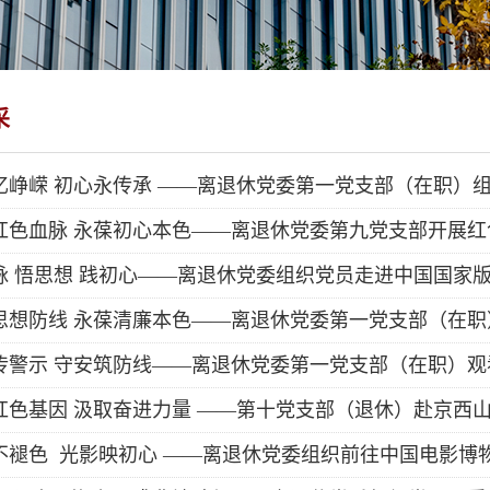
采
忆峥嵘 初心永传承 ——离退休党委第一党支部（在职）
红色血脉 永葆初心本色——离退休党委第九党支部开展
脉 悟思想 践初心——离退休党委组织党员走进中国国家
思想防线 永葆清廉本色——离退休党委第一党支部（在
传警示 守安筑防线——离退休党委第一党支部（在职）观
红色基因 汲取奋进力量 ——第十党支部（退休）赴京西山
不褪色 光影映初心 ——离退休党委组织前往中国电影博