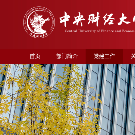
首页
部门简介
党建工作