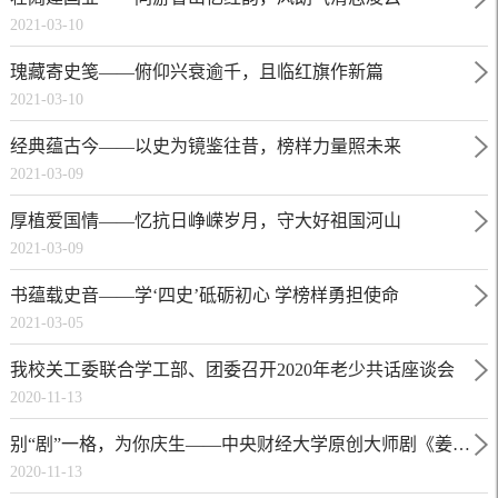
2021-03-10
瑰藏寄史笺——俯仰兴衰逾千，且临红旗作新篇
2021-03-10
经典蕴古今——以史为镜鉴往昔，榜样力量照未来
2021-03-09
厚植爱国情——忆抗日峥嵘岁月，守大好祖国河山
2021-03-09
书蕴载史音——学‘四史’砥砺初心 学榜样勇担使命
2021-03-05
我校关工委联合学工部、团委召开2020年老少共话座谈会
2020-11-13
别“剧”一格，为你庆生——中央财经大学原创大师剧《姜维壮》首演
2020-11-13