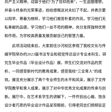
共产主义精神，动容于他们“为了信仰而来”，一生追随理想，
并奋斗终身的光荣事迹，纷纷感慨这对夫妇了不起，并表示要
以阳早、寒春为榜样，学习他们艰苦朴素的作风，学习他们无
私奉献的品德，学习他们一丝不苟的精神，充分发挥独特优势
和作用，为学校高质量发展贡献自己的智慧力量。
此项活动结束后，大家前往沙河校区参观了我校文化与传
媒学院举办的2023届书法专业和视觉传达设计专业本科生、研
究生毕业作品（毕业设计作品）展，师生们交流对作品的赏
析，一同感受新时代的教育成果，感受我校“三全育人”的成
效。展览充分展示了两个专业师生的水平和风采，展示了文传
学院教学和育人成果，展示了对中华优秀文化成果的传承与创
新。展厅中，在艺术系学生的讲解下，一件件别出心裁、饱含
设计者巧思的毕业设计作品呈现眼前，引得老同志们频频驻足