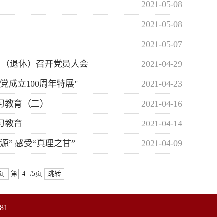
2021-05-08
2021-05-08
2021-05-07
部（退休）召开党员大会
2021-04-29
成立100周年特展”
2021-04-23
习教育（二）
2021-04-16
习教育
2021-04-14
” 感受“真理之甘”
2021-04-09
页
第
/5页
跳转
81