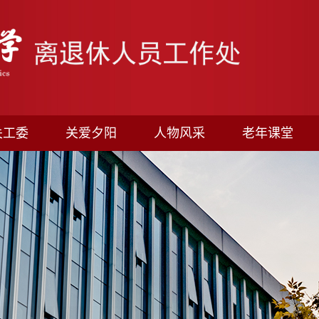
关工委
关爱夕阳
人物风采
老年课堂