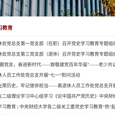
习教育
休处党总支第一党支部（在职）召开党史学习教育专题组
休处党总支第三党支部（退休）召开党史学习教育专题组
远跟党走，奋进新时代——致敬建党百年华诞”——老少共
休人员工作处党总支开展“七一”慰问活动
光荣历史，牢记使命担当——离退休人员工作处党总支开
支二级理论学习中心组学习《论中国共产党历史》中央财
学习教育 | 中央财经大学各二级关工委党史学习教育“热”