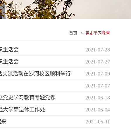
首页
>
党史学习教育
织生活会
2021-07-28
织生活会
2021-07-27
话交流活动在沙河校区顺利举行
2021-07-09
2021-07-07
展党史学习教育专题党课
2021-06-18
经大学离退休工作处
2021-06-04
起来
2021-05-11